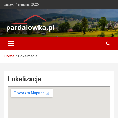
Skip
piątek, 7 sierpnia, 2026
to
content
pardalowka.pl
Home
Lokalizacja
Lokalizacja